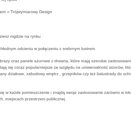
trem = Trójwymiarowy Design
ziesz nigdzie na rynku .
hłodnym odcieniu w połączeniu z srebrnym lustrem.
azy oraz panele ażurowe z drewna, które mają szerokie zastosowanie
stają się coraz popularniejsze ze względu na uniwersalność wzorów, któ
ciany działowe, zabudowy wnętrz , grzejników czy też balustrady do sc
ię w każde pomieszczenie i znajdą swoje zastosowanie zarówno w loka
ch, miejscach przestrzeni publicznej.