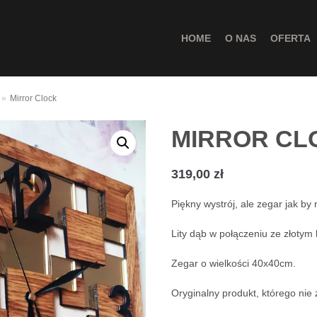
HOME
O NAS
OFERTA
»
Mirror Clock
MIRROR CL
319,00
zł
Piękny wystrój, ale zegar jak by n
Lity dąb w połączeniu ze złotym
Zegar o wielkości 40x40cm.
Oryginalny produkt, którego nie 