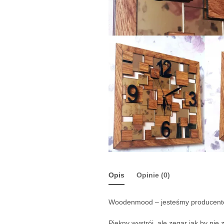
Opis
Opinie (0)
Woodenmood – jesteśmy producente
Piękny wystrój, ale zegar jak by nie z