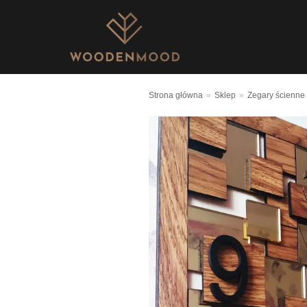
Skocz
do
treści
Strona główna
»
Sklep
»
Zegary ścienne