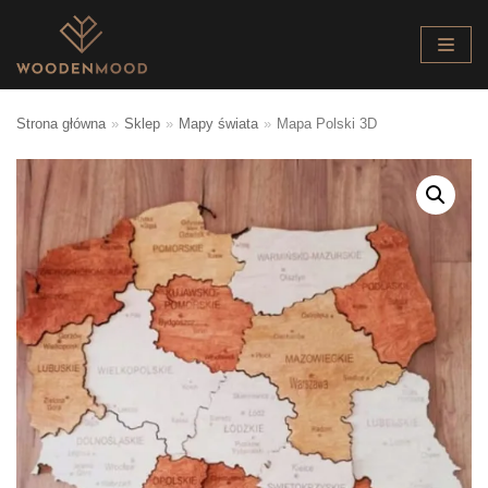
Skocz
do
treści
Strona główna
»
Sklep
»
Mapy świata
»
Mapa Polski 3D