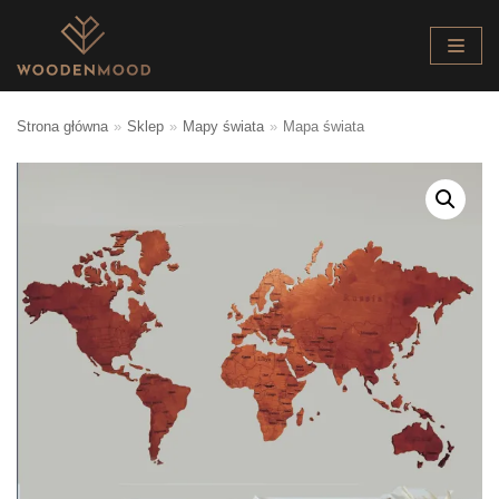
Skocz
do
treści
Strona główna
»
Sklep
»
Mapy świata
»
Mapa świata